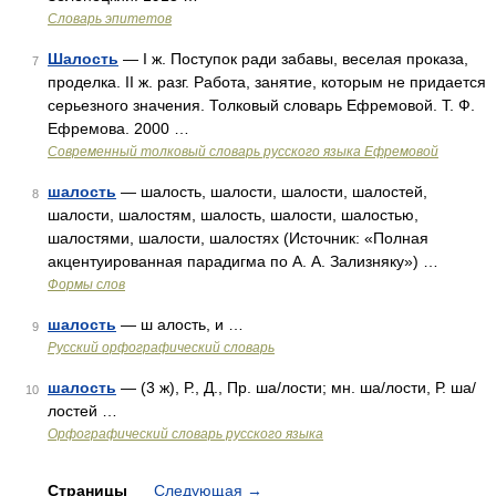
Словарь эпитетов
Шалость
— I ж. Поступок ради забавы, веселая проказа,
7
проделка. II ж. разг. Работа, занятие, которым не придается
серьезного значения. Толковый словарь Ефремовой. Т. Ф.
Ефремова. 2000 …
Современный толковый словарь русского языка Ефремовой
шалость
— шалость, шалости, шалости, шалостей,
8
шалости, шалостям, шалость, шалости, шалостью,
шалостями, шалости, шалостях (Источник: «Полная
акцентуированная парадигма по А. А. Зализняку») …
Формы слов
шалость
— ш алость, и …
9
Русский орфографический словарь
шалость
— (3 ж), Р., Д., Пр. ша/лости; мн. ша/лости, Р. ша/
10
лостей …
Орфографический словарь русского языка
Страницы
Следующая
→