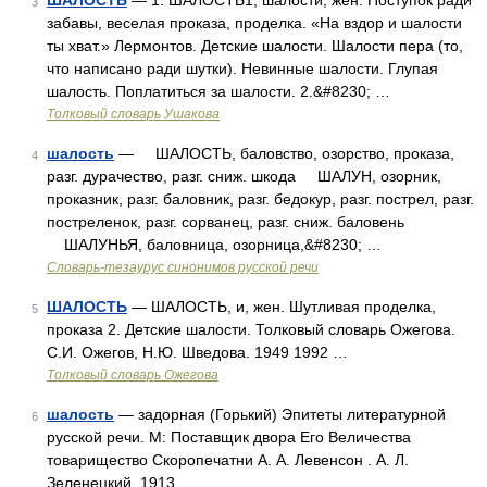
ШАЛОСТЬ
— 1. ШАЛОСТЬ1, шалости, жен. Поступок ради
3
забавы, веселая проказа, проделка. «На вздор и шалости
ты хват.» Лермонтов. Детские шалости. Шалости пера (то,
что написано ради шутки). Невинные шалости. Глупая
шалость. Поплатиться за шалости. 2.&#8230; …
Толковый словарь Ушакова
шалость
— ШАЛОСТЬ, баловство, озорство, проказа,
4
разг. дурачество, разг. сниж. шкода ШАЛУН, озорник,
проказник, разг. баловник, разг. бедокур, разг. пострел, разг.
постреленок, разг. сорванец, разг. сниж. баловень
ШАЛУНЬЯ, баловница, озорница,&#8230; …
Словарь-тезаурус синонимов русской речи
ШАЛОСТЬ
— ШАЛОСТЬ, и, жен. Шутливая проделка,
5
проказа 2. Детские шалости. Толковый словарь Ожегова.
С.И. Ожегов, Н.Ю. Шведова. 1949 1992 …
Толковый словарь Ожегова
шалость
— задорная (Горький) Эпитеты литературной
6
русской речи. М: Поставщик двора Его Величества
товарищество Скоропечатни А. А. Левенсон . А. Л.
Зеленецкий. 1913 …