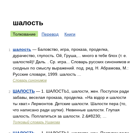
шалость
Толкование
Перевод
Книги
шалость
— Баловство, игра, проказа, проделка,
1
дурачество, глупость. Ой, Груша,... много в тебе блох (т. е.
шалостей)! Даль. . Ср. игра... Словарь русских синонимов и
сходных по смыслу выражений. под. ред. Н. Абрамова, М.:
Русские словари, 1999. шалость …
Словарь синонимов
ШАЛОСТЬ
— 1. ШАЛОСТЬ1, шалости, жен. Поступок ради
2
забавы, веселая проказа, проделка. «На вздор и шалости
ты хват.» Лермонтов. Детские шалости. Шалости пера (то,
что написано ради шутки). Невинные шалости. Глупая
шалость. Поплатиться за шалости. 2.&#8230; …
Толковый словарь Ушакова